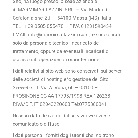
Sito, ha luogo presso la sede aziendale
di
MARMIMAR LAZZINI SRL – Via Martiri di
Cefalonia snc, Z.I. – 54100 Massa (MS) Italia –
TEL. + 39 0585 855478 – P.IVA
01231590454
–
EMAIL info@marmimarlazzini.com
; e sono curati
solo da personale tecnico incaricato del
trattamento, oppure da eventuali incaricati di
occasionali operazioni di manutenzione.
I dati relativi al sito web sono conservati sui server
delle società di hosting e/o gestione del Sito:
Seeweb s.r.l. Via A. Vona, 66 – 03100 –
FROSINONE CCIAA 17793/1998 REA 126233
P.IVA/C.F. IT 02043220603 Tel:0775880041
Nessun dato derivante dal servizio web viene
comunicato o diffuso.
I dati personali forniti dagli utenti che inoltrano