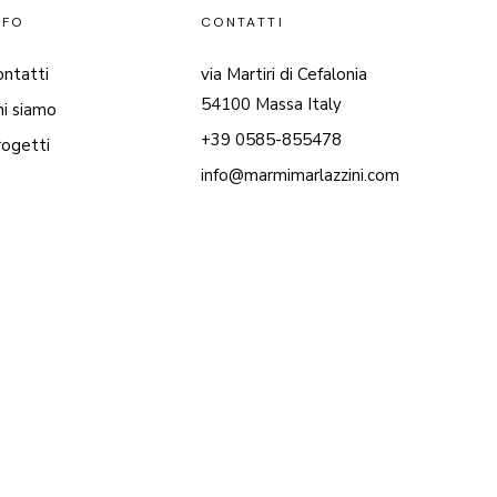
NFO
CONTATTI
ontatti
via Martiri di Cefalonia
54100 Massa Italy
hi siamo
+39 0585-855478
rogetti
info@marmimarlazzini.com