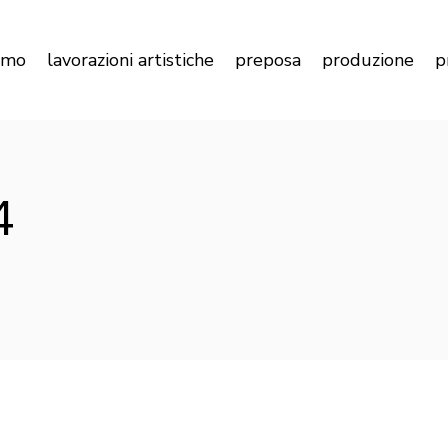
Pietra e Arte
Alta produttiv
iamo
lavorazioni artistiche
preposa
produzione
p
Camini Artistici
Facciate in m
Lavabi e Vasche
Pavimenti e r
Lavorazioni C
Pietra e Arte
Alta produttività
4
Camini Artistici
Facciate in marm
Lavabi e Vasche
Pavimenti e rives
Lavorazioni CNC