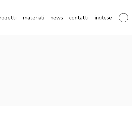
ità
Marmi
Privacy Policy
rogetti
materiali
news
contatti
inglese
armo
Graniti
Cookie Policy
ivestimenti in marmo
Onici
NC
Pietre
Marmi
Privacy Policy
Travertini
o
Graniti
Cookie Policy
timenti in marmo
Onici
Pietre
Travertini