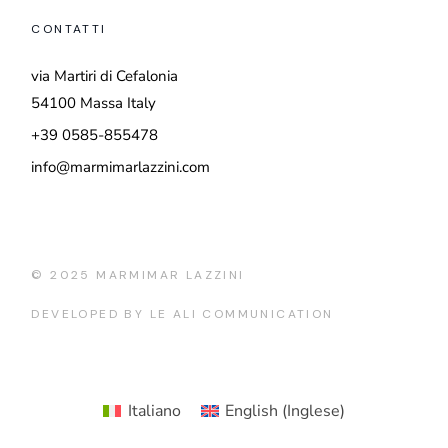
CONTATTI
via Martiri di Cefalonia
54100 Massa Italy
+39 0585-855478
info@marmimarlazzini.com
© 2025
MARMIMAR LAZZINI
DEVELOPED BY
LE ALI COMMUNICATION
Italiano
English
(
Inglese
)